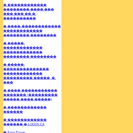
� ������������
�������� ���� ���
��� ��� ��.�.
����������
� ����-������������
������������
�������� ��������
� �����-
������������
������������
�������� ��������
� �����-
��������������
������������
��������� �����, �.
���
� ���� �����������
������� (���������
����� ���� �����)
� ������������
������
� ������������
������ � LOGOS.UA
� Axios Forum