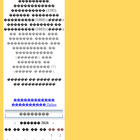
���������,
������������
���������� (1182).
������. ��������
��������� (1660) (
����.
).
������. ������� ��
��������� (1603) (
����.
).
��. ��������.
���.
�������, �������,
������������.
���.
����������, ��.
�����������
(
������.
).
���.
�������, ��.
����������� (V)
(
�����. � ����.
).
������ �� ���� ���
�� ����������
������������
���������� Online
��������
«
������ 2026
»
��
��
��
��
��
��
��
1
2