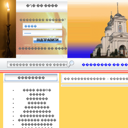
�Ղ� �� ����
�������� ������?
��������� �� ����
�������� �� ���� 
��������
�� �����������:
» �����
���� ���Ѳ�
�����
�������
������
��������
���������
�����������
������� �����
����������