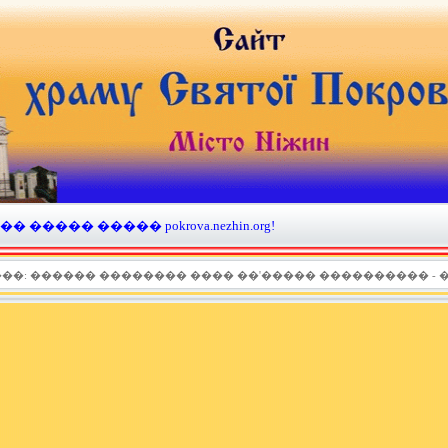
����� ����� pokrova.nezhin.org!
���: ������ �������� ���� ��'����� ���������� - 