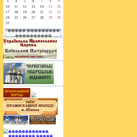
3
4
5
6
7
8
9
10
11
12
13
14
15
16
17
18
19
20
21
22
23
24
25
26
27
28
29
30
31
����� ���������
����������