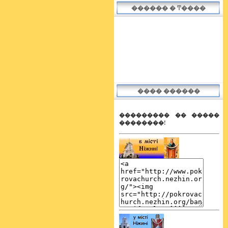
������ � Ͳ����
Написал(а)
Tiger
ХРИСТОС ВОСКРЕС!!! З святом всіх!
19 апреля 2009
Написал(а)
Tiger
зробив, спасибі за цікаві історії
17 апреля 2009
���� ������
��������� �� �����
��������!