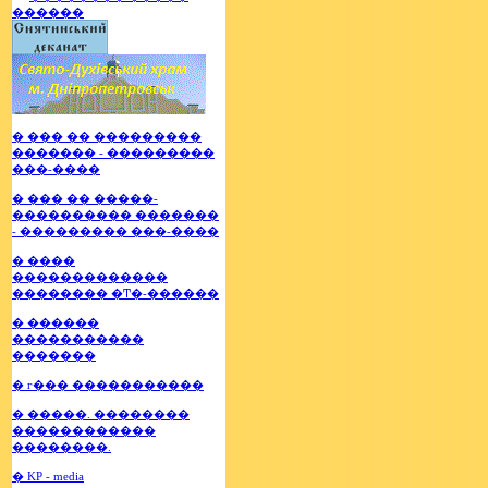
� ��� �� ���������
������� - ���������
���-����
� ��� �� �����-
���������� �������
- ��������� ���-����
� ����
�������������
�������� �Ͳ�-������
� ������
�����������
�������
� г��� �����������
� �����. ��������
������������
��������.
� KP - media