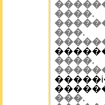
�����
����.
�����
���. 
�����
�������
���
�����
����
�������
��