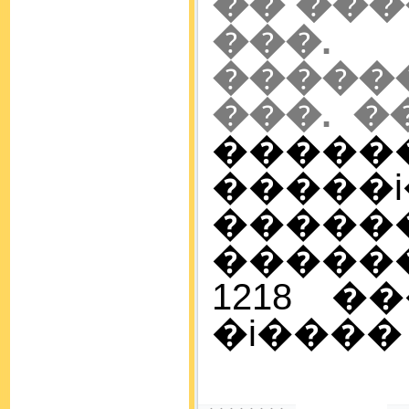
�� ���
��
�����
���. 
���
�����
����
������
1218 �
�i���� (2