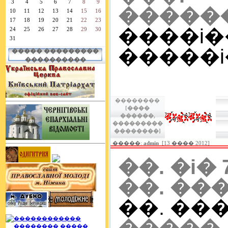
3
4
5
6
7
8
9
�����
10
11
12
13
14
15
16
17
18
19
20
21
22
23
����
24
25
26
27
28
29
30
31
�����i�
����� ���������
����������
��������
[����
������,
���������
��������]
�����:
admin
[13 ���� 2012]
��. �i� 
��. ���
��. ���