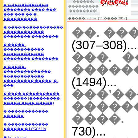
������,
� ������������
���������
�������� ���� ���
��������]
��� ��� ��.�.
�����:
admin
[11 ���� 2012]
����������
� ����-������������
��. ��
������������
�������� ��������
(307–308)...
� �����-
������������
���. 
������������
�������� ��������
�����
� �����-
��������������
������������
(1494)...
��������� �����, �.
���
���’�
� ���� �����������
������� (���������
�����
����� ���� �����)
� ������������
����. 
������
� ������������
730)...
������ � LOGOS.UA
� Axios Forum