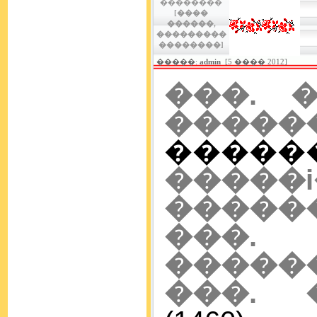
��������
[����
������,
���������
��������]
�����:
admin
[5 ���� 2012]
���. �
�����
����
���
�����
���. 
�����
���. 