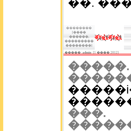
��. ����
��������
[����
������,
���������
��������]
�����:
admin
[1 ���� 2012]
�����
�����
�����
�������
���
�����