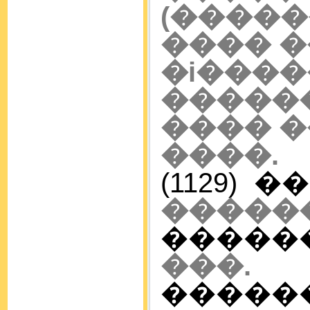
(����
���� �
�i�
������
���� ��
����.
(1129)
�����
������
���.
�����