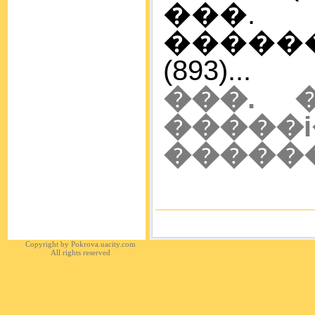
���.
�����
(893)...
���. 
����
�����
Copyright by
Pokrova.uacity.com
All rights reserved