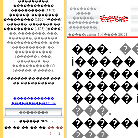
���������,
������������
��������
���������� (1182).
[����
������. ��������
������,
��������� (1660) (
����.
).
���������
������. ������� ��
��������]
��������� (1603) (
����.
).
��. ��������.
���.
�����:
admin
[14 ���� 2012]
�������, �������,
������������.
���.
���.
�
����������, ��.
�����������
i����
(
������.
).
���.
�������, ��.
����������� (V)
����
(
�����. � ����.
).
������ �� ���� ���
����
�� ����������
����� i 
������������
���������� Online
���. 
��������
�������
«
������ 2026
»
��
��
��
��
��
��
��
���
1
2