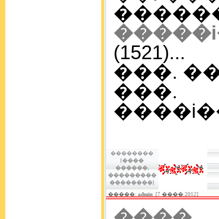
�����
�����
(1521)...
���. ��
���.
����i��
��������
[����
������,
���������
��������]
�����:
admin
[7 ���� 2012]
���� 