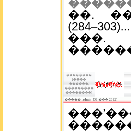
�����
��. �
(284–303)...
���
�������
��������
[����
������,
���������
��������]
�����:
admin
[31 ��� 2012]
���’�
������