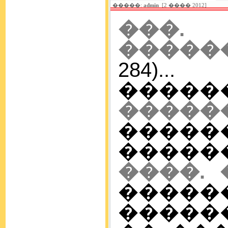
�����:
admin
[2 ���� 2012]
���
������
284)...
���
�����
�����
�������
����. 
����
�������