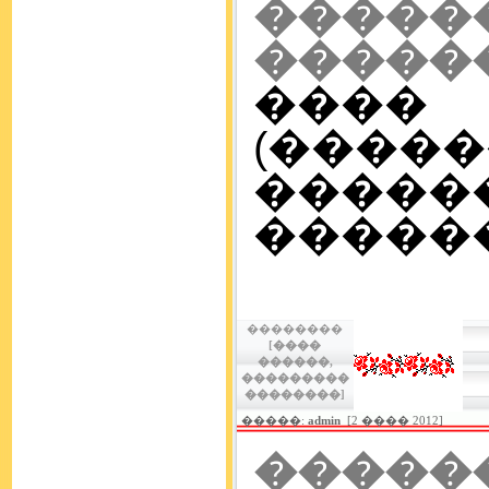
�����
�����
���
(����
����
������
��������
[����
������,
���������
��������]
�����:
admin
[2 ���� 2012]
�����