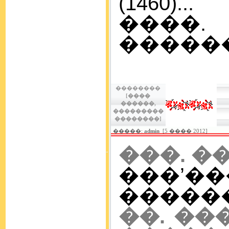
(1460)...
���
�������
��������
[����
������,
���������
��������]
�����:
admin
[5 ���� 2012]
���. �
���’�
������ (
��. ��