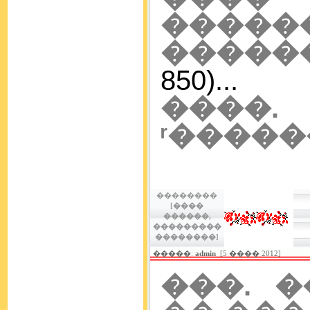
�����
�����
850)...
����.
ʳ����
��������
[����
������,
���������
��������]
�����:
admin
[5 ���� 2012]
���. 