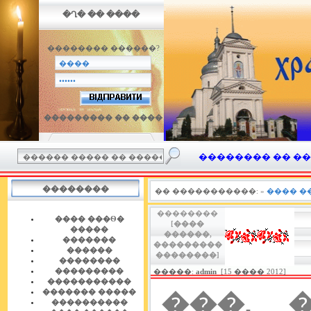
�Ղ� �� ����
�������� ������?
��������� �� ����
�������� �� ���� 
��������
�� �����������:
»
���� �
��������
���� ���Ѳ�
[����
�����
������,
�������
���������
������
��������]
��������
���������
�����:
admin
[15 ���� 2012]
�����������
������� �����
���. �
����������