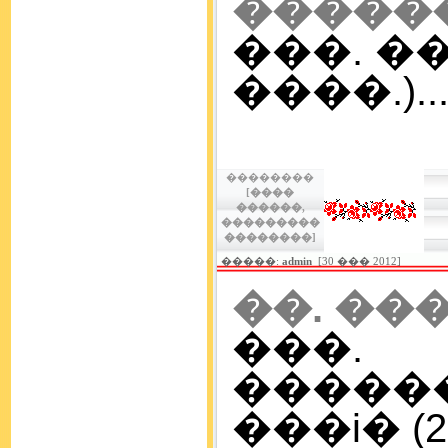
�����
���. ��
����.)..
��������
[����
������,
���������
��������]
�����:
admin
[30 ��� 2012]
��. ��
���
�����
���i� (28