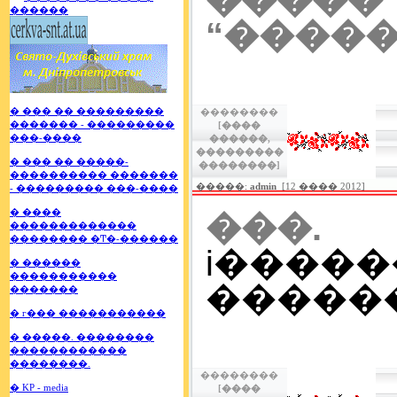
����
“�����
� ��� �� ���������
��������
������� - ���������
[����
���-����
������,
���������
� ��� �� �����-
��������]
���������� �������
�����:
admin
[12 ���� 2012]
- ��������� ���-����
� ����
���. 
�������������
�������� �Ͳ�-������
i��
� ������
�����������
�������
�������
� г��� �����������
� �����. ��������
������������
��������.
��������
� KP - media
[����