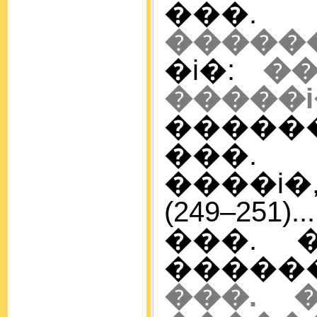
�
�����
�i�:
�
�����i
������� 
���. 
����i
(249–251)...
���. 
������i�
���. 