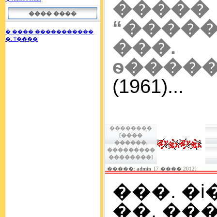
����
���� ����
“�����
� ���� �����������
�. ͳ����
���.
ѳ����
(1961)...
��������
[����
������,
���������
��������]
�����:
admin
[7 ���� 2012]
���. �i�
��. ���