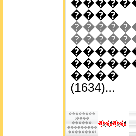
����
���
����
�����
����
����
����
(1634)...
��������
[����
������,
���������
��������]