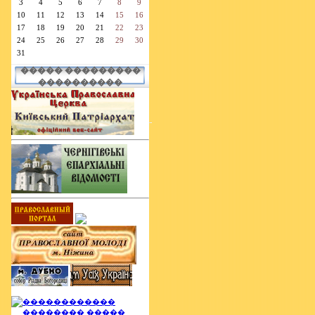
3
4
5
6
7
8
9
10
11
12
13
14
15
16
17
18
19
20
21
22
23
24
25
26
27
28
29
30
31
����� ���������
����������