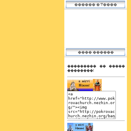
������ � Ͳ����
Написал(а)
Tiger
ХРИСТОС ВОСКРЕС!!! З святом всіх!
19 апреля 2009
Написал(а)
Tiger
зробив, спасибі за цікаві історії
17 апреля 2009
���� ������
��������� �� �����
��������!