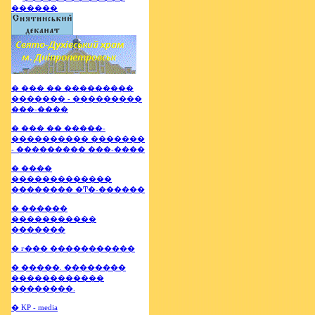
� ��� �� ���������
������� - ���������
���-����
� ��� �� �����-
���������� �������
- ��������� ���-����
� ����
�������������
�������� �Ͳ�-������
� ������
�����������
�������
� г��� �����������
� �����. ��������
������������
��������.
� KP - media