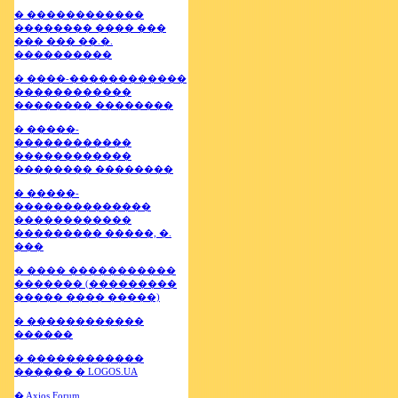
� ������������
�������� ���� ���
��� ��� ��.�.
����������
� ����-������������
������������
�������� ��������
� �����-
������������
������������
�������� ��������
� �����-
��������������
������������
��������� �����, �.
���
� ���� �����������
������� (���������
����� ���� �����)
� ������������
������
� ������������
������ � LOGOS.UA
� Axios Forum