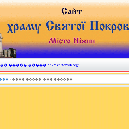
����� ����� pokrova.nezhin.org!
���
» ���� �����, ��� ������