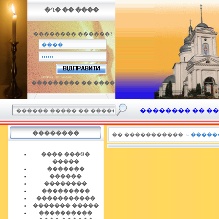
�Ղ� �� ����
�������� ������?
��������� �� ����
�������� �� ���� 
��������
�� �����������:
»
�����
���� ���Ѳ�
�����
�������
������
��������
���������
�����������
������� �����
����������