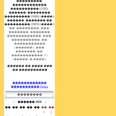
���������,
������������
���������� (1182).
������. ��������
��������� (1660) (
����.
).
������. ������� ��
��������� (1603) (
����.
).
��. ��������.
���.
�������, �������,
������������.
���.
����������, ��.
�����������
(
������.
).
���.
�������, ��.
����������� (V)
(
�����. � ����.
).
������ �� ���� ���
�� ����������
������������
���������� Online
��������
«
������ 2026
»
��
��
��
��
��
��
��
1
2